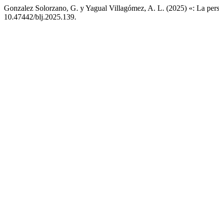
Gonzalez Solorzano, G. y Yagual Villagómez, A. L. (2025) «: La persu
10.47442/blj.2025.139.