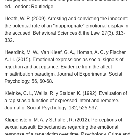
ed. London: Routledge.
Heath, W. P. (2009). Arresting and convicting the innocent:
the potential role of an “inappropriate” emotional display in
the accused. Behavioral Sciences & the Law, 27(3), 313-
332.
Heerdink, M. W., Van Kleef, G. A., Homan, A. C. y Fischer,
A. H. (2015). Emotional expressions as social signals of
rejection and acceptance: Evidence from the affect
misattribution paradigm. Journal of Experimental Social
Psychology, 56, 60-68.
Kleinke, C. L, Wallis, R. y Stalder, K. (1992). Evaluation of
a rapist as a function of expressed intent and remorse.
Journal of Social Psychology, 132, 525-537.
Klippenstein, M. A. y Schuller, R. (2012). Perceptions of
sexual assault: Expectancies regarding the emotional
response of a rape victim over time. Psychology, Crime and