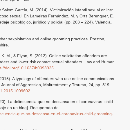
y Salom García, M. (2014). Victimización infantil sexual online:
acoso sexual. En Lameiras Fernández, M. y Orts Berenguer, E.
aje psicológico, jurídico y policial (pp. 203 – 224). Valencia,
yber sexploitation and online grooming practices. Preston,
hire.
K. M., & Flynn, S. (2012). Online solicitation offenders are
enders and lower risk contact sexual offenders. Law and Human
ps://doi.org/10.1037/h0093925
.
 (2015). A typology of offenders who use online communications
 Journal of Aggression, Maltreatment y Trauma, 24, pp. 319 –
771.2015.1009602
.
0). La delincuencia que no descansa en el coronavirus: child
saje en un blog]. Recuperado de
lincuencia-que-no-descansa-en-el-coronavirus-child-grooming-