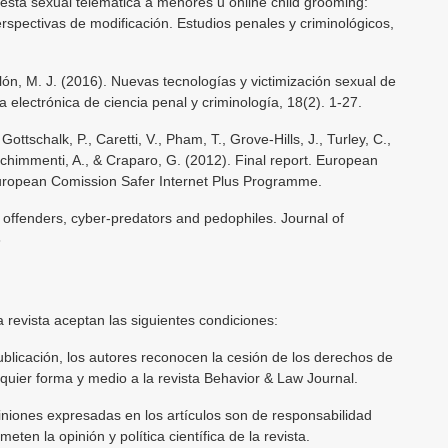
uesta sexual telemática a menores u online child grooming:
erspectivas de modificación. Estudios penales y criminológicos,
lón, M. J. (2016). Nuevas tecnologías y victimización sexual de
electrónica de ciencia penal y criminología, 18(2). 1-27.
Gottschalk, P., Caretti, V., Pham, T., Grove-Hills, J., Turley, C.,
 Schimmenti, A., & Craparo, G. (2012). Final report. European
uropean Comission Safer Internet Plus Programme.
x offenders, cyber-predators and pedophiles. Journal of
8
 revista aceptan las siguientes condiciones:
ublicación, los autores reconocen la cesión de los derechos de
quier forma y medio a la revista Behavior & Law Journal.
iniones expresadas en los artículos son de responsabilidad
ten la opinión y política científica de la revista.