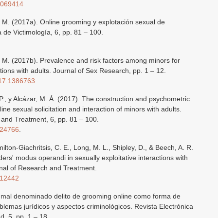
1069414
 M. (2017a). Online grooming y explotación sexual de
 de Victimología, 6, pp. 81 – 100.
 M. (2017b). Prevalence and risk factors among minors for
ctions with adults. Journal of Sex Research, pp. 1 – 12.
017.1386763
, y Alcázar, M. Á. (2017). The construction and psychometric
ine sexual solicitation and interaction of minors with adults.
 and Treatment, 6, pp. 81 – 100.
724766
.
lton-Giachritsis, C. E., Long, M. L., Shipley, D., & Beech, A. R.
nders' modus operandi in sexually exploitative interactions with
rnal of Research and Treatment.
612442
 mal denominado delito de grooming online como forma de
blemas jurídicos y aspectos criminológicos. Revista Electrónica
, 5, pp. 1 – 18.