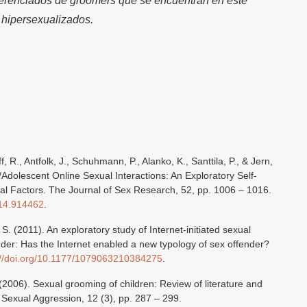
diferenciados de groomers que se encuentran en este
 hipersexualizados.
f, R., Antfolk, J., Schuhmann, P., Alanko, K., Santtila, P., & Jern,
d/Adolescent Online Sexual Interactions: An Exploratory Self-
nal Factors. The Journal of Sex Research, 52, pp. 1006 – 1016.
014.914462
.
S. (2011). An exploratory study of Internet-initiated sexual
der: Has the Internet enabled a new typology of sex offender?
://doi.org/10.1177/1079063210384275
.
 (2006). Sexual grooming of children: Review of literature and
f Sexual Aggression, 12 (3), pp. 287 – 299.