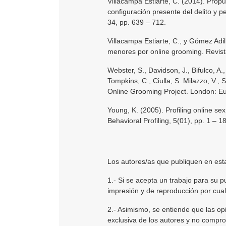
Villacampa Estiarte, C. (2014). Prop
configuración presente del delito y p
34, pp. 639 – 712.
Villacampa Estiarte, C., y Gómez Adil
menores por online grooming. Revista 
Webster, S., Davidson, J., Bifulco, A., 
Tompkins, C., Ciulla, S. Milazzo, V.,
Online Grooming Project. London: E
Young, K. (2005). Profiling online se
Behavioral Profiling, 5(01), pp. 1 – 1
Los autores/as que publiquen en esta
1.- Si se acepta un trabajo para su p
impresión y de reproducción por cual
2.- Asimismo, se entiende que las op
exclusiva de los autores y no comprome