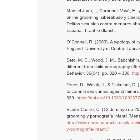
Montiel Juan, I., Carbonell-Vayá, E., 
online grooming, ciberabuso y ciber
Delitos sexuales contra menores abord
España: Tirant lo Blanch.
O´Connell, R. (2003). A typology of c
England: University of Central Lancas
Seto, M. C., Wood, J. M., Babchishin, 
different from child pornography off
Behavior, 36(04), pp. 320 – 330.
htt
Tener, D., Wolak, J., & Finkelhor, D.
to commit sex crimes against minors.
339.
https://doi.org/10.1080/10926
Viader Castro, C. (12 de mayo de 202
grooming y pornografía infantil [Men
http://www.derechopractico.es/la-de
y-pornografia-infantil/