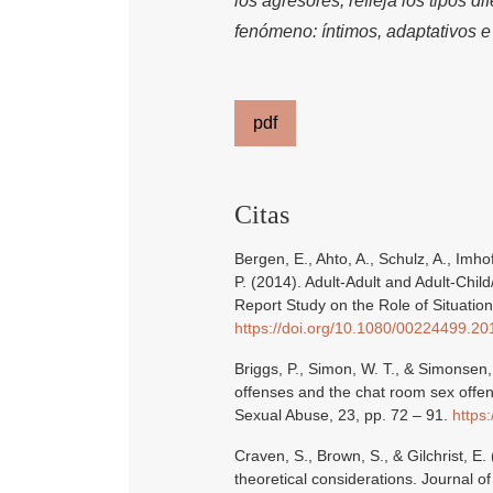
los agresores, refleja los tipos 
fenómeno: íntimos, adaptativos e
pdf
Citas
Bergen, E., Ahto, A., Schulz, A., Imhof
P. (2014). Adult-Adult and Adult-Chil
Report Study on the Role of Situatio
https://doi.org/10.1080/00224499.2
Briggs, P., Simon, W. T., & Simonsen, 
offenses and the chat room sex offen
Sexual Abuse, 23, pp. 72 – 91.
https
Craven, S., Brown, S., & Gilchrist, E.
theoretical considerations. Journal o