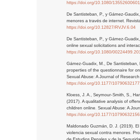
https://doi.org/10.1080/1355260060
De Santisteban, P., y Gámez-Gaudix,
menores a través de internet. Revista
https://doi.org/10.12827/RVJV.6.04
De Santisteban, P., y Gámez-Guadix,
online sexual solicitations and intera
https://doi.org/10.1080/00224499.2
Gámez-Guadix, M., De Santisteban, P.
properties of the questionnaire for onl
Sexual Abuse: A Journal of Research
https://doi.org/10.1177/1079063217
Kloess, J. A., Seymour-Smith, S., Hami
(2017). A qualitative analysis of offe
children online. Sexual Abuse: A Jou
https://doi.org/10.1177/1079063215
Maldonado Guzmán, D. J. (2019). El
violencia sexual contra menores. Pro
de Estudios Penales y de la Seguridad