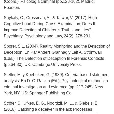
(Coord.). Psicología criminal (pp.123-162). Madrid:
Pearson.
Saykaly, C., Crossman, A., & Talwar, V. (2017). High
Cognitive Load During Cross-Examination: Does It
Improve Detection of Children's Truths and Lies?.
Psychiatry, Psychology and Law, 24(2), 278-291.
Sporer, S.L. (2004). Reality Monitoring and the Detection of
Deception. En Pär Anders Granhag y Leif A. Strömwall
(Eds.). The Detection of Deception In Forensic Contexts
(pp.64-80). UK: Cambrige University Press.
Steller, M. y Koehnken, G. (1989). Criteria-based statement
analysis. En D. C. Raskin (Ed.). Psychological methods in
criminal investigation and evidence (pp. 217-245). New
York, NY, US: Springer Publishing Co.
Ströfer, S., Ufkes, E. G., Noordzij, M. L., & Giebels, E.
(2016). Catching a deceiver in the act: Processes