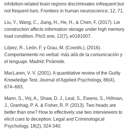
inhibition-related brain regions discriminates infrequent but
not frequent liars. Frontiers in human neuroscience, 12, 71.
Liu, Y., Wang, C., Jiang, H., He, H., & Chen, F. (2017). Lie
construction affects information storage under high memory
load condition. PloS one, 12(7), e0181007.
López, R., León, F. y Grau, M. (Coords.). (2016).
Comportamiento no verbal: más allá de la comunicación y
el lenguaje. Madrid: Pirámide.
MacLaren, V. V. (2001). A quantitative review of the Guilty
Knowledge Test. Journal of Applied Psychology, 86(4),
674–683.
Mann, S., Vrij, A., Shaw, D. J., Leal, S., Ewens, S., Hillman,
J., Granhag, P. A. & Fisher, R. P. (2013). Two heads are
better than one? How to effectively use two interviewers to
elicit cues to deception. Legal and Criminological
Psychology, 18(2), 324-340.