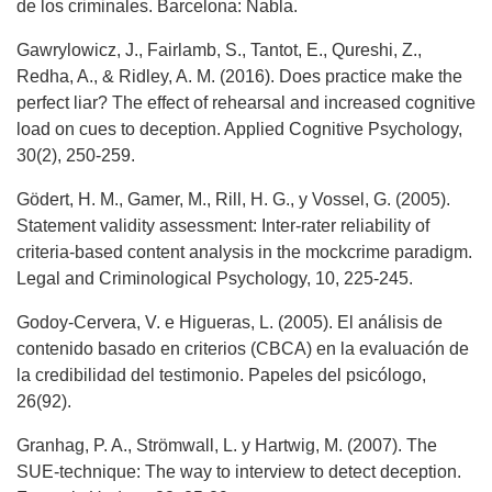
de los criminales. Barcelona: Nabla.
Gawrylowicz, J., Fairlamb, S., Tantot, E., Qureshi, Z.,
Redha, A., & Ridley, A. M. (2016). Does practice make the
perfect liar? The effect of rehearsal and increased cognitive
load on cues to deception. Applied Cognitive Psychology,
30(2), 250-259.
Gödert, H. M., Gamer, M., Rill, H. G., y Vossel, G. (2005).
Statement validity assessment: Inter-rater reliability of
criteria-based content analysis in the mockcrime paradigm.
Legal and Criminological Psychology, 10, 225-245.
Godoy-Cervera, V. e Higueras, L. (2005). El análisis de
contenido basado en criterios (CBCA) en la evaluación de
la credibilidad del testimonio. Papeles del psicólogo,
26(92).
Granhag, P. A., Strömwall, L. y Hartwig, M. (2007). The
SUE-technique: The way to interview to detect deception.